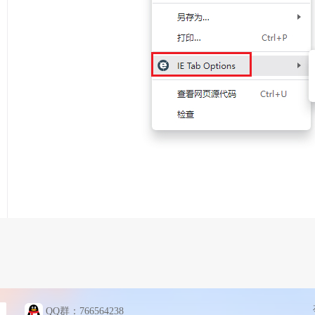
QQ群：
766564238